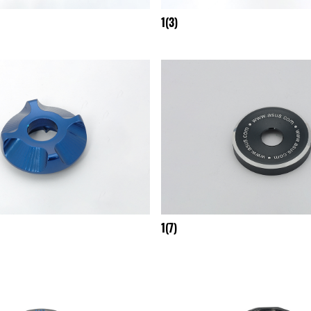
1(3)
1(7)