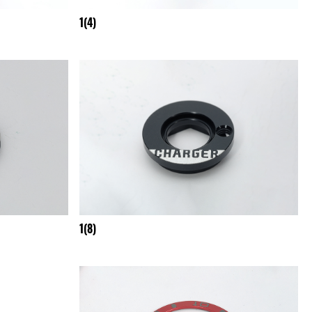
1(4)
1(8)