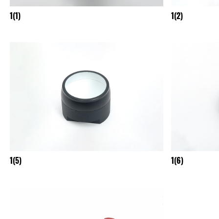
1(1)
1(2)
1(5)
1(6)