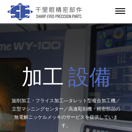
加工
設備
旋削加工・フライス加工―タレット型複合加工機／
立型マシニングセンター／高速彫刻機・精密部品の
無電解ニッケルメッキのサービスを提供していま
す。