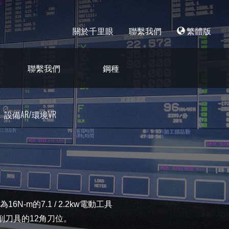
關於千里眼
聯繫我們
繁體版
聯繫我們
鋼種
設備AR/環境VR
m的7.1 / 2.2kw電動工具
）銑削刀具的12角刀位。