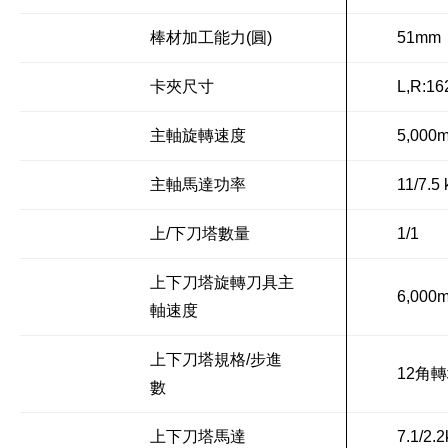
棒材加工能力(圓)
51mm
卡夾尺寸
L,R:16
主軸旋轉速度
5,000m
主軸馬達功率
11/7.5
上/下刀塔數量
1/1
上下刀塔旋轉刀具主
6,000m
軸速度
上下刀塔規格/步進
12角轉
數
上下刀塔馬達
7.1/2.