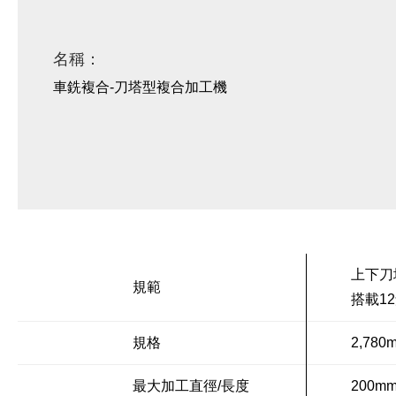
名稱：
車銑複合-刀塔型複合加工機
上下刀
規範
搭載1
規格
2,780
最大加工直徑/長度
200mm