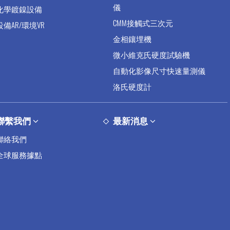
儀
化學鍍鎳設備
CMM接觸式三次元
設備AR/環境VR
金相鑲埋機
微小維克氏硬度試驗機
自動化影像尺寸快速量測儀
洛氏硬度計
聯繫我們
最新消息
聯絡我們
全球服務據點