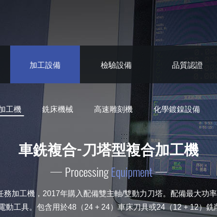
加工設備
檢驗設備
品質認證
加工機
銑床機械
高速雕刻機
化學鍍鎳設備
車銑複合-刀塔型複合加工機
Processing
Equipment
加工機，2017年購入配備雙主軸/雙動力刀塔。配備最大功率為16N-
m的電動工具。包含用於48（24 + 24）車床刀具或24（12 + 12