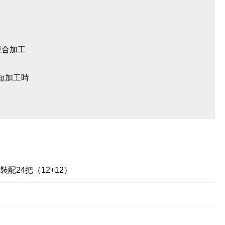
複合加工
縮短加工時
配24把（12+12）