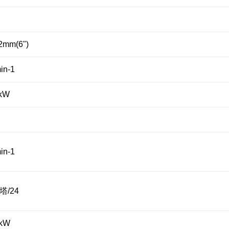
2mm(6")
in-1
 kW
in-1
塔/24
2kW