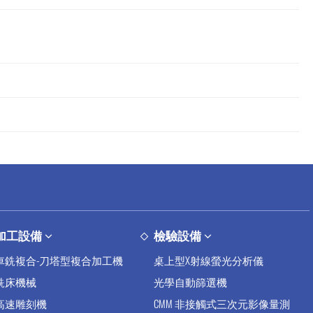
加工設備
檢驗設備
車銑複合-刀塔型複合加工機
桌上型X射線螢光分析儀
銑床機械
光學自動篩選機
高速雕刻機
CMM 非接觸式三次元影像量測