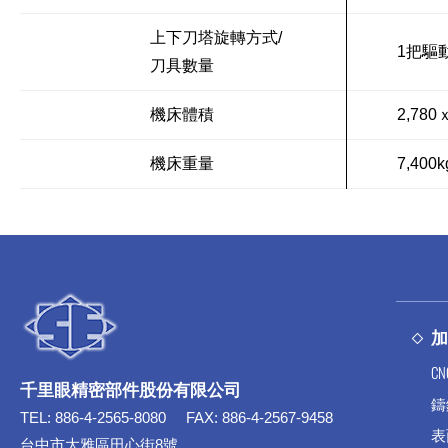
上下刀塔旋轉方式/
1把驅動
刀具數量
機床體積
2,780
機床重量
7,400k
C
千里眼精密部件股份有限公司
鑄
TEL:
886-4-2565-8080
FAX:
886-4-2567-9458
表
台中市大雅區田心街8號