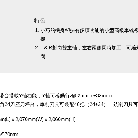
特色：
小巧的機身卻擁有多項功能的小型高級車铣
機
L & R對向雙主軸，左右兩側同時加工，可
間
塔台搭載Y軸功能，Y軸可移動行程62mm（±32mm）
2角24刀座刀塔台，車削刀具可裝配48把（24+24），銑削刀具可裝
mm(L)ｘ2,070mm(W)ｘ2,060mm(H)
/570mm