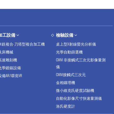
加工設備
檢驗設備
車銑複合-刀塔型複合加工機
桌上型X射線螢光分析儀
銑床機械
光學自動篩選機
高速雕刻機
CMM 非接觸式三次元影像量測
儀
化學鍍鎳設備
CMM接觸式三次元
設備AR/環境VR
金相鑲埋機
微小維克氏硬度試驗機
自動化影像尺寸快速量測儀
洛氏硬度計