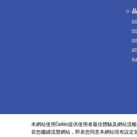
IS
IS
IS
IA
Ro
本網站使用Cookies提供使用者最佳體驗及網站流
隱私權政策
© 千里眼精密部件股份有限公司 版權所有
若您繼續流覽網站，即表您同意本網站現有設定並使用C