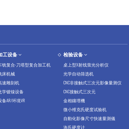
加工设备
检验设备
车铣复合-刀塔型复合加工机
桌上型X射线萤光分析仪
铣床机械
光学自动筛选机
高速雕刻机
CNC非接触式三次元影像量测仪
化学镀镍设备
CNC接触式三次元
设备AR/环境VR
金相鑲埋機
微小维克氏硬度试验机
自動化影像尺寸快速量測儀
洛氏硬度计