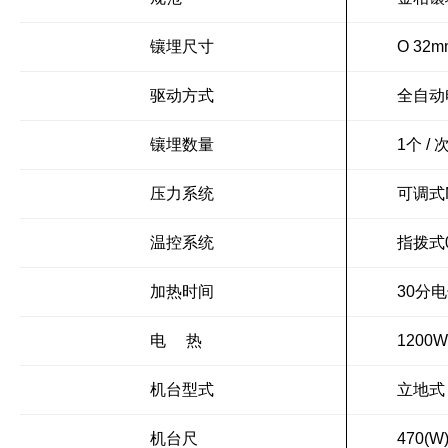
镶埋尺寸
O 32m
驱动方式
全自动
镶埋数量
1个 / 
压力系统
可调式Ma
温控系统
指拨式0
加热时间
30分电
电 热
1200W
机台型式
立地式
机台尺
470(W