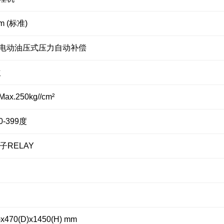
m (标准)
电动油压式压力自动补偿
次
x.250kg//cm²
-399度
子RELAY
)x470(D)x1450(H) mm