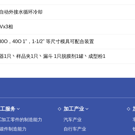
自动外接水循环冷却
0Vx3相
30O，40O 1"，1-1/2" 等尺寸模具可配合装置
器1只丶样品夹1只丶漏斗 1只脱膜剂1罐丶成型粉1
加工服务
加工产业
NC加工零件的制造能力
汽车产业
锻件制造能力
自行车产业